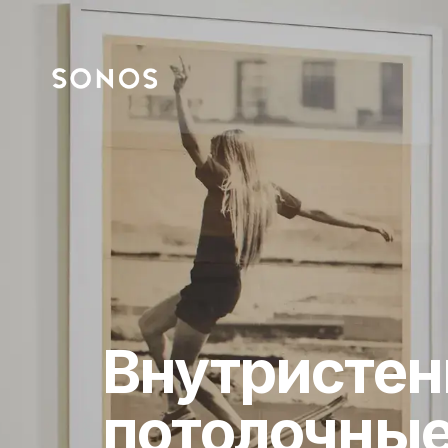
Внутристен
потолочные