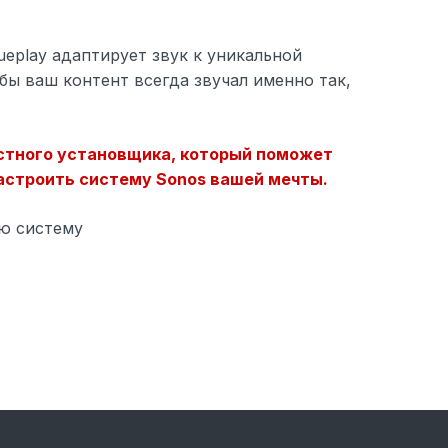
Твиттер
ueplay адаптирует звук к уникальной
бы ваш контент всегда звучал именно так,
Однодюймовый твитер воспроизводит
четкие высокие частоты.
стного установщика, который поможет
астроить систему Sonos вашей мечты.
ю систему
Номинальное сопротивление
8 Ом номинал
Настоящая игра