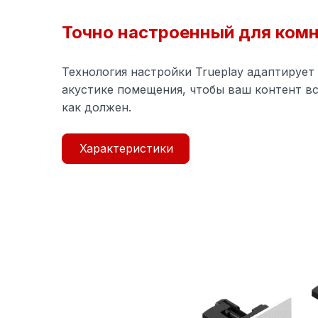
Точно настроенный для ком
Технология настройки Trueplay адаптирует
акустике помещения, чтобы ваш контент вс
как должен.
Характеристики
Specifi
SPECIFICATIONS
Технические
характеристики