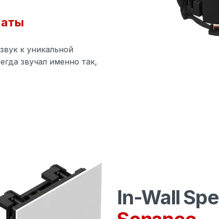
наты
 звук к уникальной
егда звучал именно так,
cations
In-Wall Sp