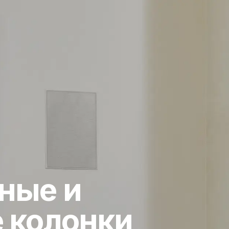
ные и
 колонки